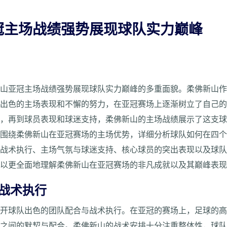
冠主场战绩强势展现球队实力巅峰
新山亚冠主场战绩强势展现球队实力巅峰的多重面貌。柔佛新山
其出色的主场表现和不懈的努力，在亚冠赛场上逐渐树立了自己
行，再到球员表现和球迷支持，柔佛新山的主场战绩展示了这支
将围绕柔佛新山在亚冠赛场的主场优势，详细分析球队如何在四
与战术执行、主场气氛与球迷支持、核心球员的突出表现以及球
可以更全面地理解柔佛新山在亚冠赛场的非凡成就以及其巅峰表
与战术执行
不开球队出色的团队配合与战术执行。在亚冠的赛场上，足球的
队之间的默契与配合。柔佛新山的战术安排十分注重整体性，球