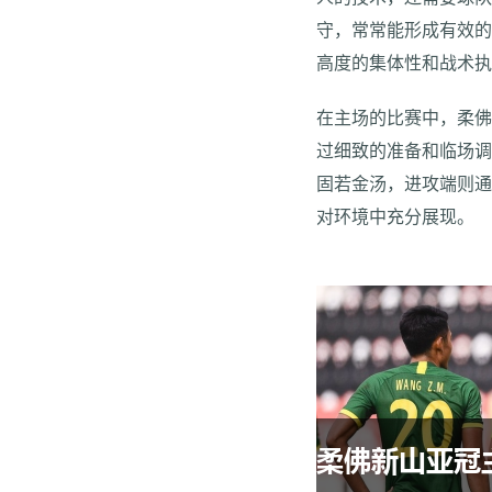
守，常常能形成有效
高度的集体性和战术
在主场的比赛中，柔
过细致的准备和临场
固若金汤，进攻端则
对环境中充分展现。