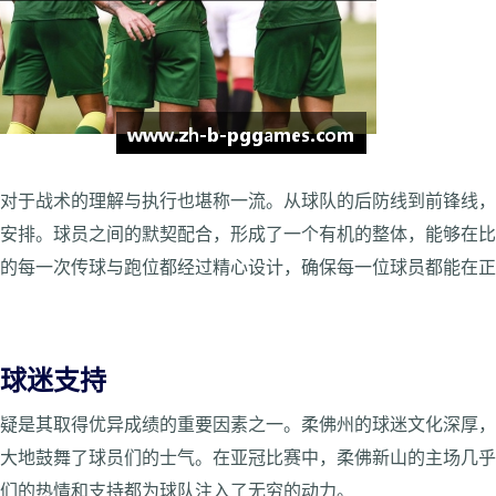
员对于战术的理解与执行也堪称一流。从球队的后防线到前锋线
术安排。球员之间的默契配合，形成了一个有机的整体，能够在
队的每一次传球与跑位都经过精心设计，确保每一位球员都能在
与球迷支持
无疑是其取得优异成绩的重要因素之一。柔佛州的球迷文化深厚
极大地鼓舞了球员们的士气。在亚冠比赛中，柔佛新山的主场几
迷们的热情和支持都为球队注入了无穷的动力。