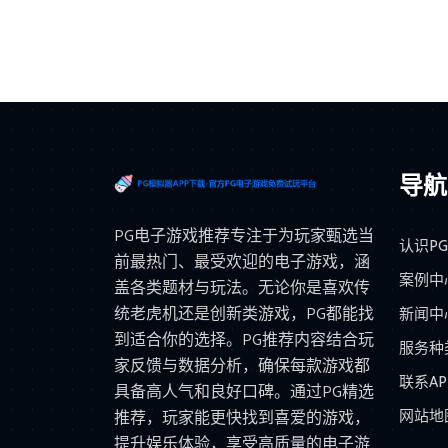
导航
PG电子游戏推荐专注于为玩家甄选当
认识P
前最热门、最受欢迎的电子游戏，涵
案例中
盖各类题材与玩法。无论你是喜欢传
统老虎机还是创新类游戏，PG都能找
新闻中
到适合你的选择。PG推荐内容结合玩
服务种
家反馈与数据分析，确保每款游戏都
联系A
具备高人气和良好口碑。通过PG精选
网站地
推荐，玩家能更快找到喜爱的游戏，
提升娱乐体验，享受高质量的电子游