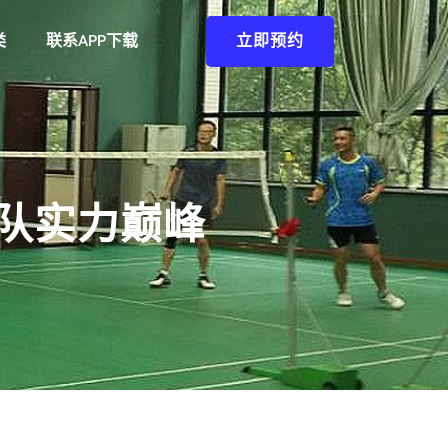
类
联系APP下载
立即预约
队实力巅峰