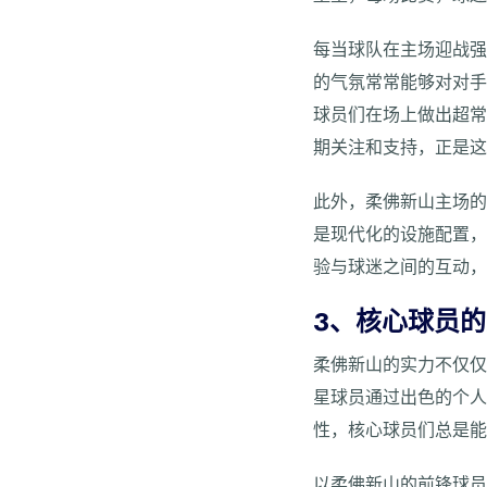
每当球队在主场迎战
的气氛常常能够对对
球员们在场上做出超
期关注和支持，正是
此外，柔佛新山主场
是现代化的设施配置
验与球迷之间的互动
3、核心球员
柔佛新山的实力不仅
星球员通过出色的个
性，核心球员们总是
以柔佛新山的前锋球