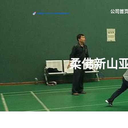
公司首
柔佛新山