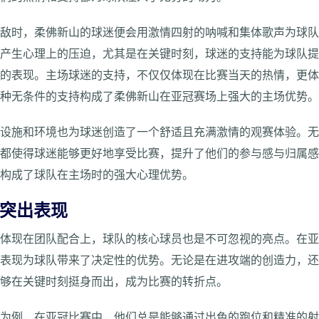
强敌时，柔佛新山的球迷便会用激情四射的呐喊和集体歌声为球
手产生心理上的压迫，尤其是在关键时刻，球迷的支持能为球队
常的表现。主场球迷的支持，不仅仅体现在比赛当天的热情，更
这种无条件的支持构成了柔佛新山在亚冠赛场上强大的主场优势
的设施和环境也为球迷创造了一个舒适且充满激情的观赛体验。
，都使得球迷能够更好地享受比赛，提升了他们的参与感与归属
，构成了球队在主场时的强大心理优势。
的突出表现
仅体现在团队配合上，球队的核心球员也是不可忽视的亮点。在
人表现为球队带来了决定性的优势。无论是在进攻端的创造力，
能够在关键时刻挺身而出，成为比赛的转折点。
员为例，在亚冠比赛中，他们总是能够通过出色的跑位和精准的