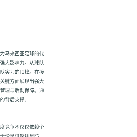
作为马来西亚足球的代
的强大影响力。从球队
球队实力的顶峰。在接
个关键方面展现出强大
队管理与后勤保障。通
现的背后支撑。
高度竞争不仅仅依赖个
队无论是进攻还是防