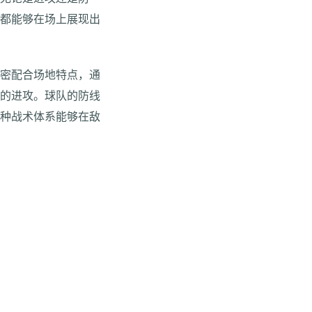
山都能够在场上展现出
紧密配合场地特点，通
力的进攻。球队的防线
这种战术体系能够在敌