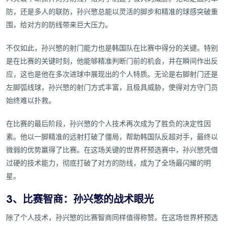
防，还是多人的联防，孙兴慜总能以灵活的脚步和精准的球感突破重
围，给对方的防线带来巨大压力。
不仅如此，孙兴慜的射门能力也是韩国队在比赛中得分的关键。特别
是在比赛的关键时刻，他能够精准判断门前的机会，并在瞬间作出反
应，这也是他在多次进球中展现出的个人特质。无论是右脚射门还是
左脚弧线球，孙兴慜的射门方式丰富，且极具威胁，使得对方守门员
始终难以扑救。
在比赛的最后阶段，孙兴慜的个人技术再次成为了胜负的决定性因
素。他以一脚精准的远射打破了僵局，帮助韩国队反超对手，最终以
微弱的优势赢得了比赛。在这场关键的世界杯预选赛中，孙兴慜凭借
过硬的技术能力，彻底打破了对方的防线，成为了全场最闪耀的明
星。
3、比赛智商：孙兴慜的战术眼光
除了个人技术，孙兴慜的比赛智商同样值得称赞。在这场世界杯预选