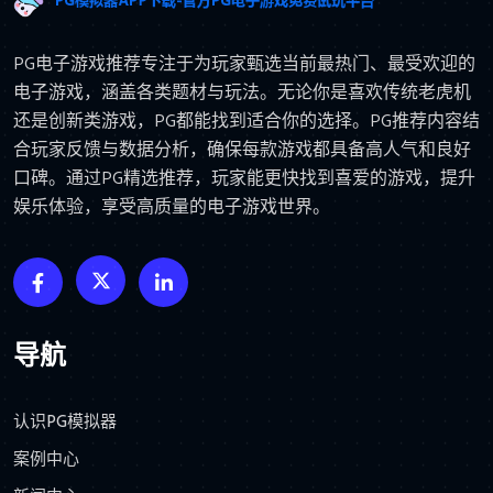
PG电子游戏推荐专注于为玩家甄选当前最热门、最受欢迎的
电子游戏，涵盖各类题材与玩法。无论你是喜欢传统老虎机
还是创新类游戏，PG都能找到适合你的选择。PG推荐内容结
合玩家反馈与数据分析，确保每款游戏都具备高人气和良好
口碑。通过PG精选推荐，玩家能更快找到喜爱的游戏，提升
娱乐体验，享受高质量的电子游戏世界。
导航
认识PG模拟器
案例中心