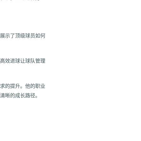
他展示了顶级球员如何
的高效进球让球队管理
要求的提升。他的职业
供清晰的成长路径。