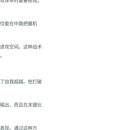
进攻体系的重要枢纽。
不仅能在中路把握机
多进攻空间。这种战术
位。
成了自我超越。他打破
定输出，而且在关键比
致表现。通过这种方