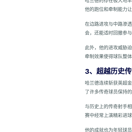
哈兰德的存在极大地
他的跑位和牵制能力
在边路进攻与中路渗
会，还能适时回撤参
此外，他的进攻威胁
牵制效果使得球队整
3、超越历史
哈兰德连续斩获英超
了许多传奇球员保持
与历史上的传奇射手
赛中经常上演精彩进
他的成就也为年轻球