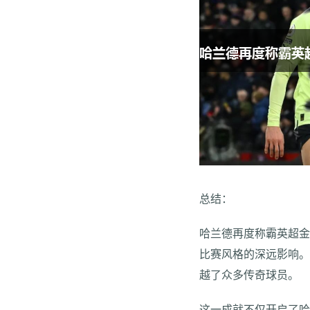
总结：
哈兰德再度称霸英超
比赛风格的深远影响
越了众多传奇球员。