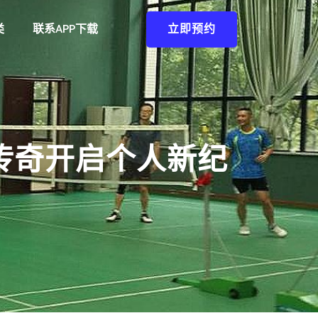
类
联系APP下载
立即预约
传奇开启个人新纪