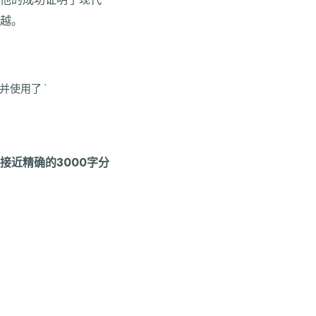
。他的成功证明了现代
卓越。
使用了 `
近精确的3000字分