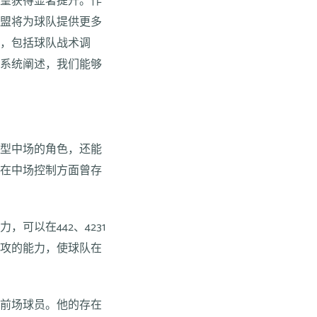
有望获得显著提升。作
加盟将为球队提供更多
响，包括球队战术调
过系统阐述，我们能够
守型中场的角色，还能
尔在中场控制方面曾存
可以在442、4231
进攻的能力，使球队在
接前场球员。他的存在