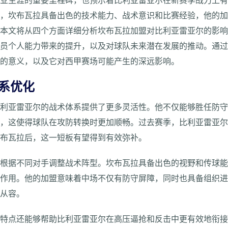
职业生涯的重要里程碑，也预示着比利亚雷亚尔在新赛季战力上
员，坎布瓦拉具备出色的技术能力、战术意识和比赛经验，他的
。本文将从四个方面详细分析坎布瓦拉加盟对比利亚雷亚尔的影
球员个人能力带来的提升，以及对球队未来潜在发展的推动。通
会的意义，以及它对西甲赛场可能产生的深远影响。
系优化
比利亚雷亚尔的战术体系提供了更多灵活性。他不仅能够胜任防
织，这使得球队在攻防转换时更加顺畅。过去赛季，比利亚雷亚
坎布瓦拉后，这一短板有望得到有效弥补。
根据不同对手调整战术阵型。坎布瓦拉具备出色的视野和传球能力，
心作用。他的加盟意味着中场不仅有防守屏障，同时也具备组织
加从容。
术特点还能够帮助比利亚雷亚尔在高压逼抢和反击中更有效地衔