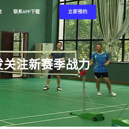
类
联系APP下载
立即预约
发关注新赛季战力