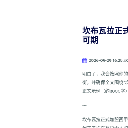
坎布瓦拉正
可期
2026-05-29 16:28:4
明白了，我会按照你
衡，并确保全文围绕“
正文示例（约3000字
---
坎布瓦拉正式加盟西