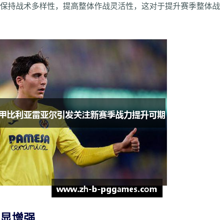
时保持战术多样性，提高整体作战灵活性，这对于提升赛季整体
明显增强