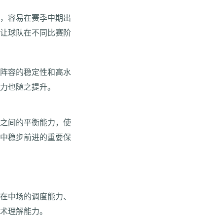
薄，容易在赛季中期出
够让球队在不同比赛阶
持阵容的稳定性和高水
争力也随之提升。
攻之间的平衡能力，使
季中稳步前进的重要保
他在中场的调度能力、
战术理解能力。