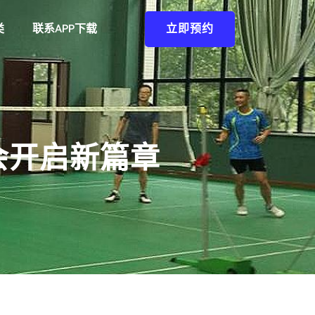
类
联系APP下载
立即预约
会开启新篇章