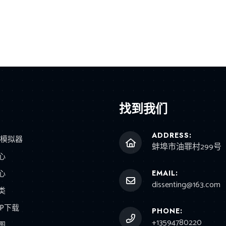
找到我们
ADDRESS:
G模拟器
蚌埠市油罪村299号
心
心
EMAIL:
dissenting@163.com
类
PP下载
PHONE:
+13594780220
图