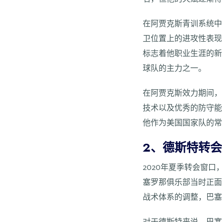
在阿贾克斯青训系统
卫位置上的进攻性表现
标志着他职业生涯的
球队的主力之一。
在阿贾克斯效力期间
技术以及优秀的防守
他作为美国国家队的
2、德斯特转
2020年夏季转会窗
塞罗那俱乐部当时正
战术体系的调整，巴