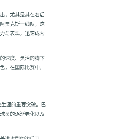
突出，尤其是其在右后
入阿贾克斯一线队，这
能力与表现，迅速成为
性的速度、灵活的脚下
出色，在国际比赛中，
业生涯的重要突破。巴
心球员的逐渐老化以及