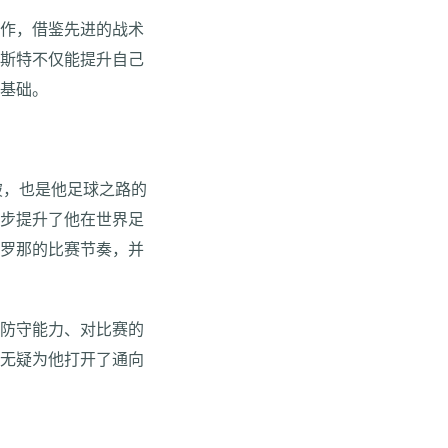
合作，借鉴先进的战术
德斯特不仅能提升自己
的基础。
破，也是他足球之路的
一步提升了他在世界足
塞罗那的比赛节奏，并
与防守能力、对比赛的
会无疑为他打开了通向