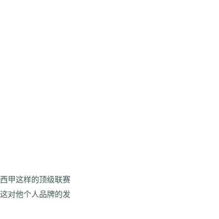
在西甲这样的顶级联赛
。这对他个人品牌的发