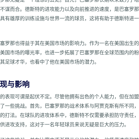
塞罗那无疑是一个理想的去处。首先，巴塞罗那长期以来致力于
点不谋而合。德斯特的进攻能力以及向前推进的速度，是巴塞罗
那具有雄厚的训练设施与世界一流的球员，这将有助于德斯特进
巴塞罗那也得益于其在美国市场的影响力。作为一名在美国出生
在美国市场的曝光率，也进一步拓展了巴塞罗那在全球范围内的
是其足球才华，也看中了他在美国市场的潜力。
表现与影响
后的表现可谓是起伏不定。尽管他拥有出色的个人能力，但在加
临了一些挑战。首先，巴塞罗那的战术体系与阿贾克斯有所不同
队的打法。在球队的进攻体系中，德斯特不仅需要承担防守责任
提供进攻支持，这对于一名年轻球员来说无疑是巨大的压力。