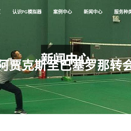
页
认识PG模拟器
案例中心
新闻中心
服务种
阿贾克斯至巴塞罗那转