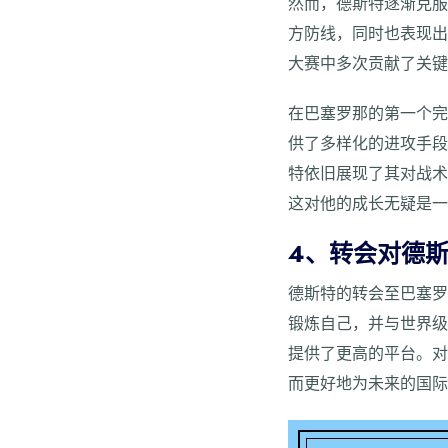
然而，德斯特逐渐克
方防线，同时也表现
大赛中多次贡献了关
在巴塞罗那的第一个
供了多样化的进攻手
特依旧展现了其对战
这对他的成长无疑是
4、转会对德
德斯特的转会至巴塞
锻炼自己，并与世界
提供了更高的平台。
而更好地为未来的国