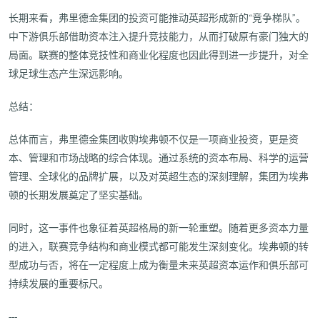
长期来看，弗里德金集团的投资可能推动英超形成新的“竞争梯队”。
中下游俱乐部借助资本注入提升竞技能力，从而打破原有豪门独大的
局面。联赛的整体竞技性和商业化程度也因此得到进一步提升，对全
球足球生态产生深远影响。
总结：
总体而言，弗里德金集团收购埃弗顿不仅是一项商业投资，更是资
本、管理和市场战略的综合体现。通过系统的资本布局、科学的运营
管理、全球化的品牌扩展，以及对英超生态的深刻理解，集团为埃弗
顿的长期发展奠定了坚实基础。
同时，这一事件也象征着英超格局的新一轮重塑。随着更多资本力量
的进入，联赛竞争结构和商业模式都可能发生深刻变化。埃弗顿的转
型成功与否，将在一定程度上成为衡量未来英超资本运作和俱乐部可
持续发展的重要标尺。
---