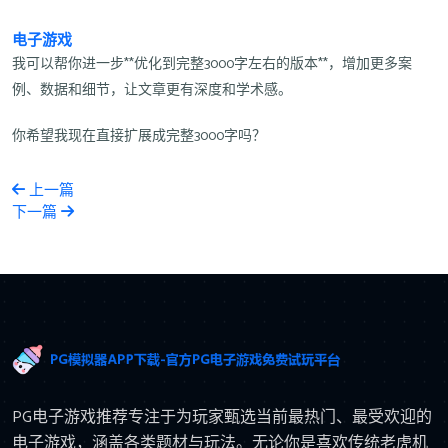
电子游戏
我可以帮你进一步**优化到完整3000字左右的版本**，增加更多案
例、数据和细节，让文章更有深度和学术感。
你希望我现在直接扩展成完整3000字吗？
上一篇
下一篇
PG电子游戏推荐专注于为玩家甄选当前最热门、最受欢迎的
电子游戏，涵盖各类题材与玩法。无论你是喜欢传统老虎机