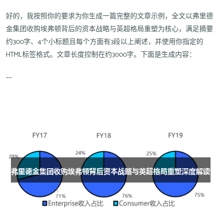
好的，我按照你的要求为你生成一篇完整的文章示例，全文以弗里德
金集团收购埃弗顿背后的资本战略与英超格局重塑为核心，满足摘要
约300字、4个小标题且每个方面有3段以上阐述，并使用你指定的
HTML标签格式。文章长度控制在约3000字。下面是生成内容：
---