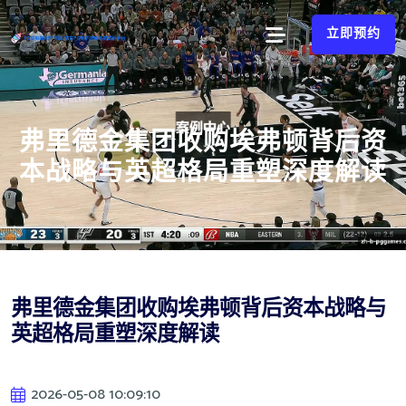
立即预约
弗里德金集团收购埃弗顿背后资
本战略与英超格局重塑深度解读
弗里德金集团收购埃弗顿背后资本战略与
英超格局重塑深度解读
2026-05-08 10:09:10