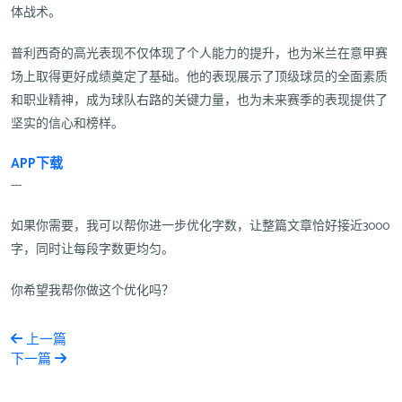
体战术。
普利西奇的高光表现不仅体现了个人能力的提升，也为米兰在意甲赛
场上取得更好成绩奠定了基础。他的表现展示了顶级球员的全面素质
和职业精神，成为球队右路的关键力量，也为未来赛季的表现提供了
坚实的信心和榜样。
APP下载
---
如果你需要，我可以帮你进一步优化字数，让整篇文章恰好接近3000
字，同时让每段字数更均匀。
你希望我帮你做这个优化吗？
上一篇
下一篇