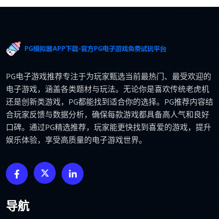
PG电子游戏推荐专注于为玩家甄选当前最热门、最受欢迎的
电子游戏，涵盖各类题材与玩法。无论你是喜欢传统老虎机
还是创新类游戏，PG都能找到适合你的选择。PG推荐内容结
合玩家反馈与数据分析，确保每款游戏都具备高人气和良好
口碑。通过PG精选推荐，玩家能更快找到喜爱的游戏，提升
娱乐体验，享受高质量的电子游戏世界。
导航