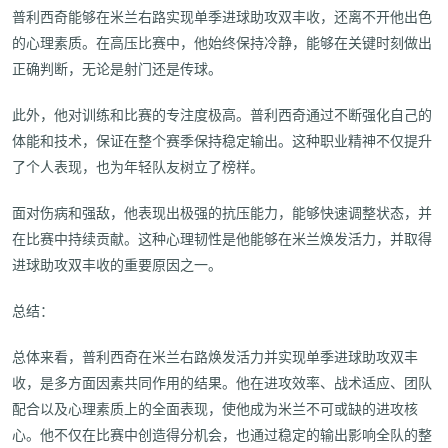
普利西奇能够在米兰右路实现单季进球助攻双丰收，还离不开他出色
的心理素质。在高压比赛中，他始终保持冷静，能够在关键时刻做出
正确判断，无论是射门还是传球。
此外，他对训练和比赛的专注度极高。普利西奇通过不断强化自己的
体能和技术，保证在整个赛季保持稳定输出。这种职业精神不仅提升
了个人表现，也为年轻队友树立了榜样。
面对伤病和强敌，他表现出极强的抗压能力，能够快速调整状态，并
在比赛中持续贡献。这种心理韧性是他能够在米兰焕发活力，并取得
进球助攻双丰收的重要原因之一。
总结：
总体来看，普利西奇在米兰右路焕发活力并实现单季进球助攻双丰
收，是多方面因素共同作用的结果。他在进攻效率、战术适应、团队
配合以及心理素质上的全面表现，使他成为米兰不可或缺的进攻核
心。他不仅在比赛中创造得分机会，也通过稳定的输出影响全队的整