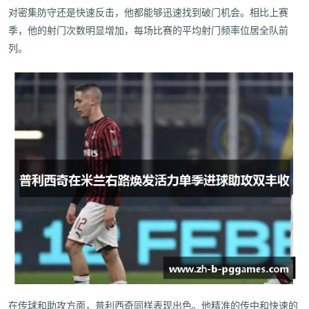
对密集防守还是快速反击，他都能够迅速找到破门机会。相比上赛
季，他的射门次数明显增加，每场比赛的平均射门频率位居全队前
列。
在传球和助攻方面，普利西奇同样表现出色。他精准的传中和快速的