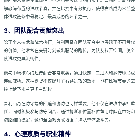
他的战术意识还体现在与中场和锋线球员的衔接上。普利西奇能够理
解教练布置的进攻节奏，并在比赛中有效执行，使得右路成为米兰整
体进攻链条中最稳定、最具威胁的环节之一。
3、团队配合贡献突出
除了个人技术和战术执行，普利西奇在团队配合中也展现了不可替代
的价值。他常常在关键时刻做出聪明的跑位，为队友拉开空间，使全
队进攻更具流畅性。
他与中场核心的短传配合非常默契，通过快速一二过人和斜传球形成
连续威胁。这种默契不仅提升了右路进攻的效率，也在比赛节奏的掌
控上给予米兰更多主动权。
普利西奇在防守端的回追和协防也同样重要。他不仅在进攻中承担重
任，同时积极参与防守回合，通过抢断和位置补位帮助球队在中场和
边路维持稳定，这种全面的贡献增强了球队整体战斗力。
4、心理素质与职业精神