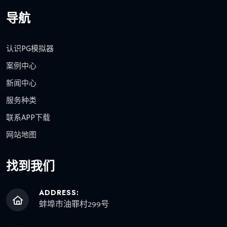
导航
认识PG模拟器
案例中心
新闻中心
服务种类
联系APP下载
网站地图
找到我们
ADDRESS:
蚌埠市油罪村299号