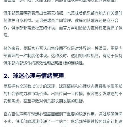
谣言进一步扩散，从而保障了内部管理秩序和战略决策的连续性。
俱乐部高层明确表示出售毫无根据，也意味着俱乐部有能力在关键时
刻维护自身利益。无论是球员合同管理、教练团队建设还是商业合
作，俱乐部都需要稳定的环境，而官方声明恰恰为这种稳定提供了保
障。
总体来看，曼联官方否认出售传闻不仅是对外界的一种澄清，更是内
部管理的一种制度化体现。这种及时、透明的回应机制，有助于保持
俱乐部内部运作的高效性和战略目标的连续性。
2、球迷心理与情绪管理
曼联拥有全球数以亿计的球迷，球迷情绪和心理状态直接影响俱乐部
的社会影响力和市场价值。出售传闻一旦传播，很容易引发球迷的不
安和焦虑，甚至导致对俱乐部长期发展的质疑。
官方否认声明在球迷心理层面起到了重要的稳定作用。通过明确传闻
不实，俱乐部向球迷传递了一个信号：俱乐部将继续按照既定计划运