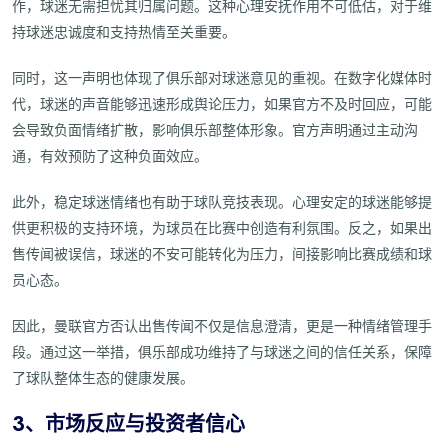
作，球迷无需担忧其归属问题。这种心理安抚作用不可低估，对于维
持球迷忠诚度和支持热情至关重要。
同时，这一声明也体现了俱乐部对球迷意见的重视。在数字化媒体时
代，球迷的声音能够迅速形成舆论压力，如果官方不及时回应，可能
会导致负面情绪扩散，影响俱乐部整体形象。官方声明通过主动沟
通，有效预防了这种负面效应。
此外，稳定球迷情绪也有助于球队竞技表现。心理安定的球迷能够提
供更积极的支持环境，为球员在比赛中创造有利氛围。反之，如果出
售传闻被误信，球迷的不安可能转化为压力，间接影响比赛成绩和球
员心态。
因此，曼联官方否认出售传闻不仅是信息澄清，更是一种情绪管理手
段。通过这一举措，俱乐部成功维持了与球迷之间的信任关系，保障
了球队整体生态的健康发展。
3、市场反应与投资者信心