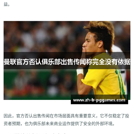
益。
因此，官方否认出售传闻在市场层面具有重要意义，它不仅稳定了投
资者预期，也为俱乐部未来商业运作提供了安全的外部环境。