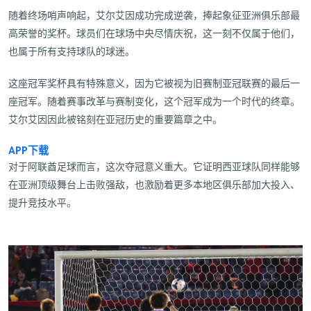
随着终场哨声响起，艾尔艾因成功完成逆袭，捧起象征亚洲俱乐部最
高荣誉的奖杯。球员们在球场中央尽情庆祝，这一刻不仅属于他们，
也属于所有支持球队的球迷。
这座冠军奖杯具有特殊意义，因为它被视为旧赛制亚冠联赛的最后一
座冠军。随着赛事改革与赛制变化，这个冠军成为一个时代的终章。
艾尔艾因因此被铭刻在亚冠历史的重要篇章之中。
APP下载
对于阿联酋足球而言，这次夺冠意义重大。它证明西亚球队同样能够
在亚洲顶级舞台上击败强敌，也激励着更多本地区俱乐部加大投入、
提升竞技水平。