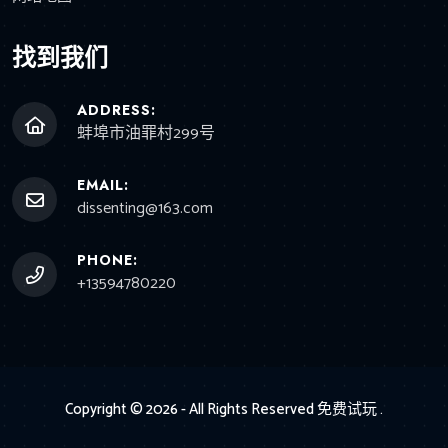
找到我们
ADDRESS:
蚌埠市油罪村299号
EMAIL:
dissenting@163.com
PHONE:
+13594780220
Copyright © 2026 - All Rights Reserved
免费试玩
.