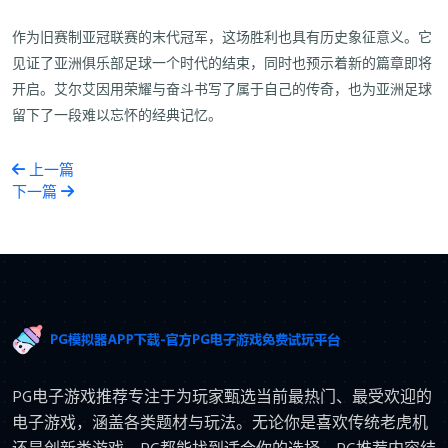
作为旧赛制亚冠联赛的末代冠军，这场胜利也具有历史象征意义。它
见证了亚洲俱乐部足球一个时代的结束，同时也预示着新的篇章即将
开启。艾尔艾因用荣耀与奋斗书写了属于自己的传奇，也为亚洲足球
留下了一段难以忘怀的经典记忆。
上一篇
下一篇
PG电子游戏推荐专注于为玩家甄选当前最热门、最受欢迎的
电子游戏，涵盖各类题材与玩法。无论你是喜欢传统老虎机