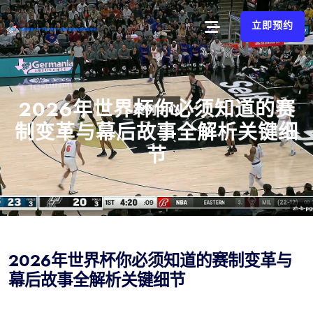
立即预约
2026年世界杯你必须知道的赛
制变革与幕后故事全解析关键细
节
2026年世界杯你必须知道的赛制变革与
幕后故事全解析关键细节