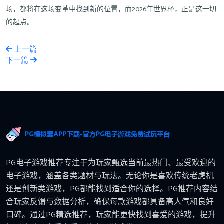
场，都将在这场变革中找到新的位置，而2026年世界杯，正是这一切
的起点。
上一篇
下一篇
PG电子游戏推荐专注于为玩家甄选当前最热门、最受欢迎的
电子游戏，涵盖各类题材与玩法。无论你是喜欢传统老虎机
还是创新类游戏，PG都能找到适合你的选择。PG推荐内容结
合玩家反馈与数据分析，确保每款游戏都具备高人气和良好
口碑。通过PG精选推荐，玩家能更快找到喜爱的游戏，提升