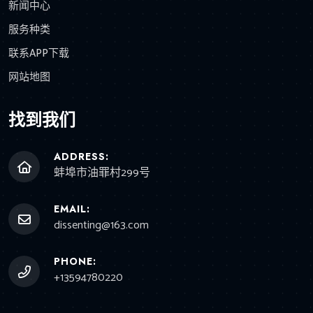
新闻中心
服务种类
联系APP下载
网站地图
找到我们
ADDRESS:
蚌埠市油罪村299号
EMAIL:
dissenting@163.com
PHONE:
+13594780220