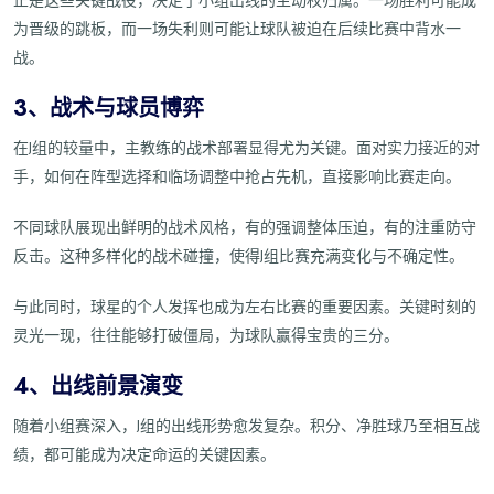
正是这些关键战役，决定了小组出线的主动权归属。一场胜利可能成
为晋级的跳板，而一场失利则可能让球队被迫在后续比赛中背水一
战。
3、战术与球员博弈
在J组的较量中，主教练的战术部署显得尤为关键。面对实力接近的对
手，如何在阵型选择和临场调整中抢占先机，直接影响比赛走向。
不同球队展现出鲜明的战术风格，有的强调整体压迫，有的注重防守
反击。这种多样化的战术碰撞，使得J组比赛充满变化与不确定性。
与此同时，球星的个人发挥也成为左右比赛的重要因素。关键时刻的
灵光一现，往往能够打破僵局，为球队赢得宝贵的三分。
4、出线前景演变
随着小组赛深入，J组的出线形势愈发复杂。积分、净胜球乃至相互战
绩，都可能成为决定命运的关键因素。