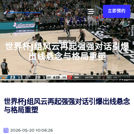
立即预约
世界杯J组风云再起强强对话引爆
出线悬念与格局重塑
世界杯J组风云再起强强对话引爆出线悬念
与格局重塑
2026-05-20 10:06:26