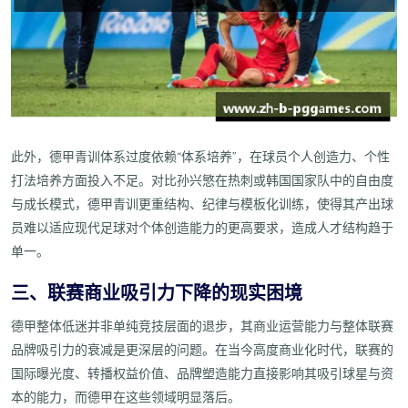
此外，德甲青训体系过度依赖“体系培养”，在球员个人创造力、个性
打法培养方面投入不足。对比孙兴慜在热刺或韩国国家队中的自由度
与成长模式，德甲青训更重结构、纪律与模板化训练，使得其产出球
员难以适应现代足球对个体创造能力的更高要求，造成人才结构趋于
单一。
三、联赛商业吸引力下降的现实困境
德甲整体低迷并非单纯竞技层面的退步，其商业运营能力与整体联赛
品牌吸引力的衰减是更深层的问题。在当今高度商业化时代，联赛的
国际曝光度、转播权益价值、品牌塑造能力直接影响其吸引球星与资
本的能力，而德甲在这些领域明显落后。