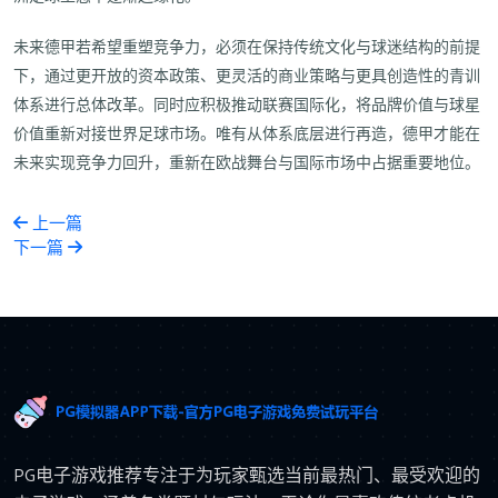
未来德甲若希望重塑竞争力，必须在保持传统文化与球迷结构的前提
下，通过更开放的资本政策、更灵活的商业策略与更具创造性的青训
体系进行总体改革。同时应积极推动联赛国际化，将品牌价值与球星
价值重新对接世界足球市场。唯有从体系底层进行再造，德甲才能在
未来实现竞争力回升，重新在欧战舞台与国际市场中占据重要地位。
上一篇
下一篇
PG电子游戏推荐专注于为玩家甄选当前最热门、最受欢迎的