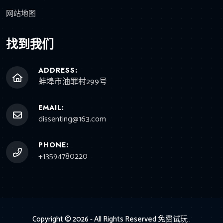
网站地图
找到我们
ADDRESS:
蚌埠市油罪村299号
EMAIL:
dissenting@163.com
PHONE:
+13594780220
Copyright © 2026 - All Rights Reserved
免费试玩
.