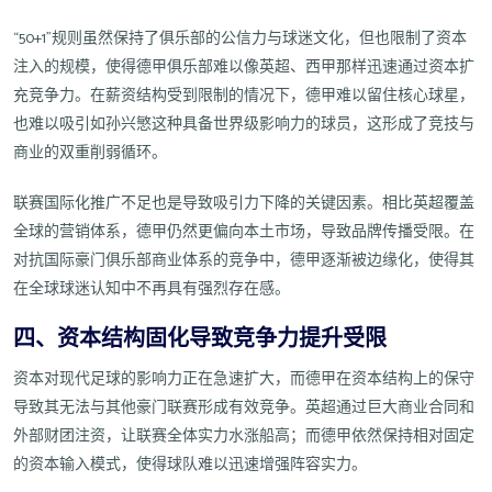
“50+1”规则虽然保持了俱乐部的公信力与球迷文化，但也限制了资本
注入的规模，使得德甲俱乐部难以像英超、西甲那样迅速通过资本扩
充竞争力。在薪资结构受到限制的情况下，德甲难以留住核心球星，
也难以吸引如孙兴慜这种具备世界级影响力的球员，这形成了竞技与
商业的双重削弱循环。
联赛国际化推广不足也是导致吸引力下降的关键因素。相比英超覆盖
全球的营销体系，德甲仍然更偏向本土市场，导致品牌传播受限。在
对抗国际豪门俱乐部商业体系的竞争中，德甲逐渐被边缘化，使得其
在全球球迷认知中不再具有强烈存在感。
四、资本结构固化导致竞争力提升受限
资本对现代足球的影响力正在急速扩大，而德甲在资本结构上的保守
导致其无法与其他豪门联赛形成有效竞争。英超通过巨大商业合同和
外部财团注资，让联赛全体实力水涨船高；而德甲依然保持相对固定
的资本输入模式，使得球队难以迅速增强阵容实力。