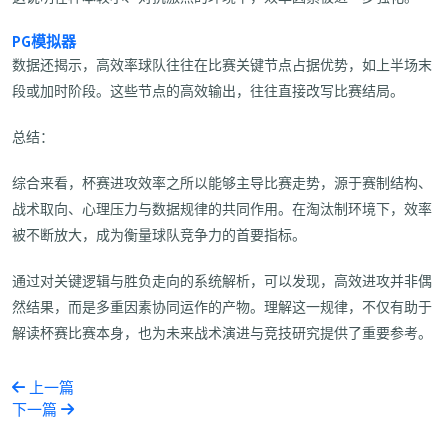
PG模拟器
数据还揭示，高效率球队往往在比赛关键节点占据优势，如上半场末
段或加时阶段。这些节点的高效输出，往往直接改写比赛结局。
总结：
综合来看，杯赛进攻效率之所以能够主导比赛走势，源于赛制结构、
战术取向、心理压力与数据规律的共同作用。在淘汰制环境下，效率
被不断放大，成为衡量球队竞争力的首要指标。
通过对关键逻辑与胜负走向的系统解析，可以发现，高效进攻并非偶
然结果，而是多重因素协同运作的产物。理解这一规律，不仅有助于
解读杯赛比赛本身，也为未来战术演进与竞技研究提供了重要参考。
上一篇
下一篇