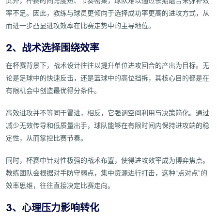
此外，杯赛时间跨度短、节奏密集，球队难以通过长期磨合来弥补效
率不足。因此，教练与球员更倾向于选择成功率更高的进攻方式，从
而进一步凸显进攻效率在比赛走势中的主导地位。
2、战术选择围绕效率
在杯赛背景下，战术设计往往以提升单位进攻回合的产出为目标。无
论是足球中的快速反击，还是篮球中的高位挡拆，其核心目的都是在
有限机会中创造最优得分条件。
高效进攻并不等同于冒进，相反，它强调空间利用与决策简化。通过
减少无效传导和低质量出手，球队能够在有限时间内保持进攻端的稳
定性，从而掌控比赛节奏。
同时，杯赛中针对性极强的战术布置，使得进攻效率成为博弈焦点。
教练团队会根据对手防守弱点，集中资源进行打击，这种“点对点”的
效率思维，往往直接决定比赛走向。
3、心理压力影响转化